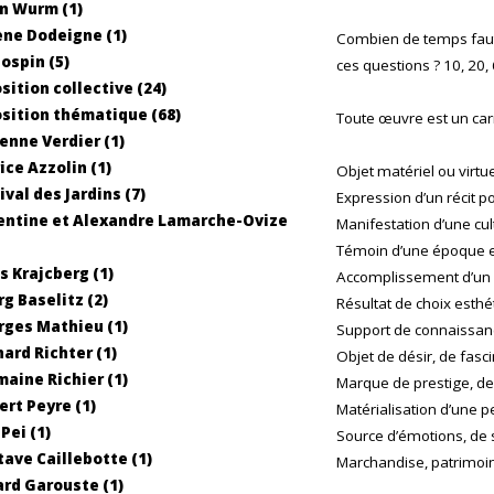
n Wurm (1)
ne Dodeigne (1)
Combien de temps faut-
Jospin (5)
ces questions ? 10, 20,
sition collective (24)
sition thématique (68)
Toute œuvre est un car
enne Verdier (1)
ice Azzolin (1)
Objet matériel ou virtue
ival des Jardins (7)
Expression d’un récit p
entine et Alexandre Lamarche-Ovize
Manifestation d’une cult
Témoin d’une époque et
s Krajcberg (1)
Accomplissement d’un s
g Baselitz (2)
Résultat de choix esthé
ges Mathieu (1)
Support de connaissance
ard Richter (1)
Objet de désir, de fasci
aine Richier (1)
Marque de prestige, de 
ert Peyre (1)
Matérialisation d’une 
Pei (1)
Source d’émotions, de s
ave Caillebotte (1)
Marchandise, patrimoi
rd Garouste (1)