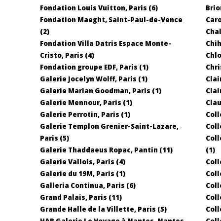
Fondation Louis Vuitton, Paris (6)
Brio
Fondation Maeght, Saint-Paul-de-Vence
Caro
(2)
Chal
Fondation Villa Datris Espace Monte-
Chih
Cristo, Paris (4)
Chlo
Fondation groupe EDF, Paris (1)
Chri
Galerie Jocelyn Wolff, Paris (1)
Clai
Galerie Marian Goodman, Paris (1)
Clai
Galerie Mennour, Paris (1)
Clau
Galerie Perrotin, Paris (1)
Coll
Galerie Templon Grenier-Saint-Lazare,
Coll
Paris (5)
Coll
Galerie Thaddaeus Ropac, Pantin (11)
(1)
Galerie Vallois, Paris (4)
Coll
Galerie du 19M, Paris (1)
Coll
Galleria Continua, Paris (6)
Coll
Grand Palais, Paris (11)
Coll
Grande Halle de la Villette, Paris (5)
Coll
HAB Galerie Le Voyage à Nantes, Nantes
Coll