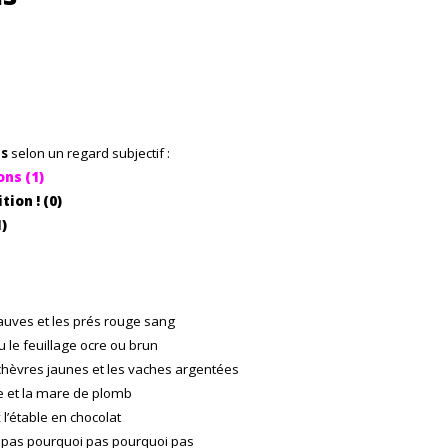
ns
selon un regard subjectif :
ons (1)
ion ! (0)
)
uves et les prés rouge sang
u le feuillage ocre ou brun
chèvres jaunes et les vaches argentées
e et la mare de plomb
l’étable en chocolat
 pas pourquoi pas pourquoi pas