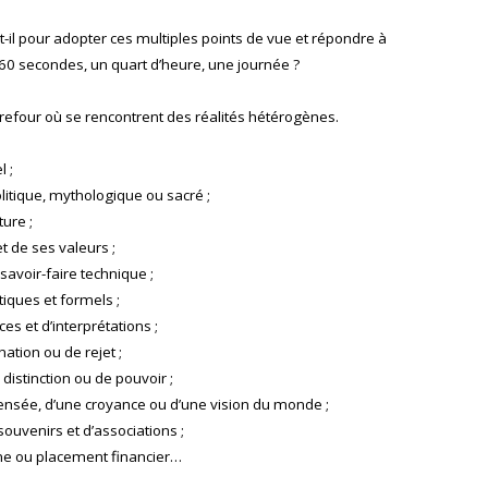
il pour adopter ces multiples points de vue et répondre à
 60 secondes, un quart d’heure, une journée ?
refour où se rencontrent des réalités hétérogènes.
l ;
olitique, mythologique ou sacré ;
ure ;
 de ses valeurs ;
avoir-faire technique ;
tiques et formels ;
s et d’interprétations ;
nation ou de rejet ;
distinction ou de pouvoir ;
pensée, d’une croyance ou d’une vision du monde ;
ouvenirs et d’associations ;
ne ou placement financier…