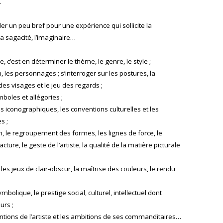
.
er un peu bref pour une expérience qui sollicite la
 la sagacité, l’imaginaire…
 c’est en déterminer le thème, le genre, le style ;
tion, les personnages ; s’interroger sur les postures, la
des visages et le jeu des regards ;
boles et allégories ;
s iconographiques, les conventions culturelles et les
s ;
, le regroupement des formes, les lignes de force, le
cture, le geste de l’artiste, la qualité de la matière picturale
es jeux de clair-obscur, la maîtrise des couleurs, le rendu
bolique, le prestige social, culturel, intellectuel dont
urs ;
tentions de l’artiste et les ambitions de ses commanditaires…