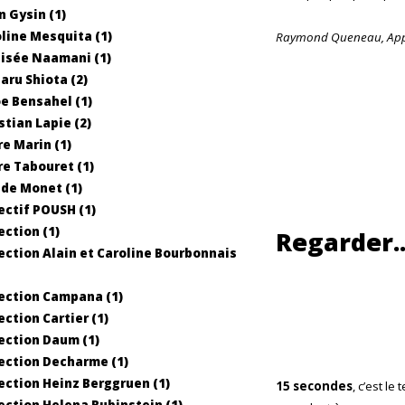
n Gysin (1)
line Mesquita (1)
Raymond Queneau,
App
isée Naamani (1)
aru Shiota (2)
e Bensahel (1)
stian Lapie (2)
re Marin (1)
re Tabouret (1)
de Monet (1)
ectif POUSH (1)
ection (1)
Regarder..
ection Alain et Caroline Bourbonnais
ection Campana (1)
ection Cartier (1)
ection Daum (1)
ection Decharme (1)
ection Heinz Berggruen (1)
15 secondes
, c’est l
ection Helena Rubinstein (1)