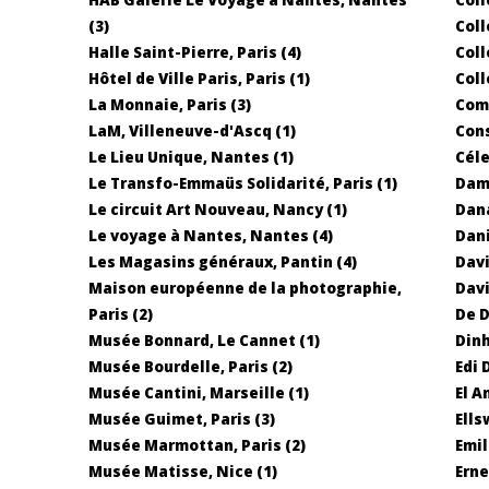
(3)
Coll
Halle Saint-Pierre, Paris (4)
Coll
Hôtel de Ville Paris, Paris (1)
Coll
La Monnaie, Paris (3)
Comm
LaM, Villeneuve-d'Ascq (1)
Cons
Le Lieu Unique, Nantes (1)
Céle
Le Transfo-Emmaüs Solidarité, Paris (1)
Dam
Le circuit Art Nouveau, Nancy (1)
Dana
Le voyage à Nantes, Nantes (4)
Dani
Les Magasins généraux, Pantin (4)
Dav
Maison européenne de la photographie,
Davi
Paris (2)
De D
Musée Bonnard, Le Cannet (1)
Dinh
Musée Bourdelle, Paris (2)
Edi 
Musée Cantini, Marseille (1)
El A
Musée Guimet, Paris (3)
Ells
Musée Marmottan, Paris (2)
Emil
Musée Matisse, Nice (1)
Erne