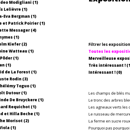
eo Modigliani (1)
s Lelièvre (1)
-Eva Bergman (1)
 et Patrick Poirier (1)
tte Messager (4)
nymes (1)
lm Kiefer (2)
Filtrer les expositio
ine Watteau (1)
Toutes les expositi
Põder (1)
Merveilleuse exposit
n (1)
Très intéressant ! (1
id de La Forest (1)
Intéressant ! (0)
ste Rodin (3)
hélémy Toguo (1)
ît Dutour (1)
Les champs de blés ma
inde De Bruyckere (1)
Le tronc des arbres ble
ard Requichot (1)
Les agneaux verts les 
d et Hilla Beche (1)
Le ruisseau de mercur
he Morisot (2)
La ferme en sucre roux 
Viola (1)
Pourquoi pas pourquoi