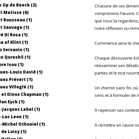
 Op de Beeck (2)
Chacune de ces dimens
i Matisse (6)
comprenons l’œuvre. C
i Rousseau (1)
que nous la regardons
i Sauvage (1)
notre réflexion ou reme
é Di Rosa (1)
a af Klint (1)
Commence ainsi le chem
 Servanin (1)
n Qureshil (1)
Chaque découverte écla
ore Isou (1)
réexaminer ses détails
ues-Louis David (1)
parties et le tout nourr
ues Prévert (1)
ues Villeglé (1)
Un chemin sans fin, où
 et Dinos Chapman (1)
sens et à formuler de n
Van Eyck (1)
-Jacques Lebel (1)
À repenser ses context
-Luc Leon (1)
-Michel Othoniel (1)
À remettre en cause n
 de Loisy (1)
 Helion (1)