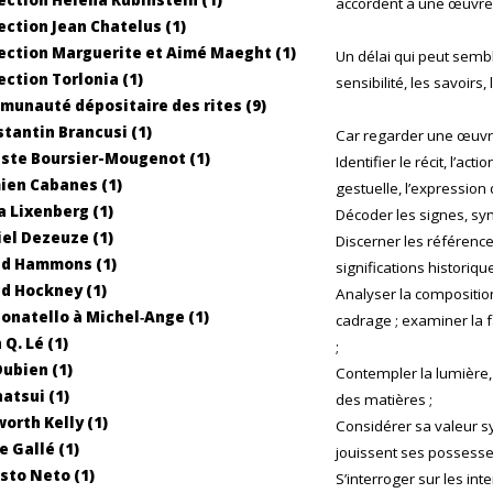
accordent à une œuvre
ection Jean Chatelus (1)
ection Marguerite et Aimé Maeght (1)
Un délai qui peut sembl
ection Torlonia (1)
sensibilité, les savoirs,
unauté dépositaire des rites (9)
tantin Brancusi (1)
Car regarder une œuvre,
ste Boursier-Mougenot (1)
Identifier le récit, l’ac
ien Cabanes (1)
gestuelle, l’expression 
 Lixenberg (1)
Décoder les signes, sym
el Dezeuze (1)
Discerner les référence
id Hammons (1)
significations historique
d Hockney (1)
Analyser la composition
onatello à Michel‐Ange (1)
cadrage ; examiner la fa
 Q. Lé (1)
;
Dubien (1)
Contempler la lumière, l
natsui (1)
des matières ;
worth Kelly (1)
Considérer sa valeur sym
e Gallé (1)
jouissent ses possesse
sto Neto (1)
S’interroger sur les in