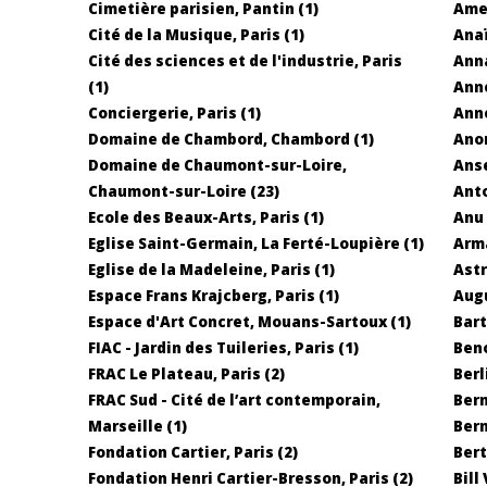
Cimetière parisien, Pantin (1)
Amed
Cité de la Musique, Paris (1)
Anaï
Cité des sciences et de l'industrie, Paris
Anna
(1)
Anne
Conciergerie, Paris (1)
Anne
Domaine de Chambord, Chambord (1)
Ano
Domaine de Chaumont-sur-Loire,
Anse
Chaumont-sur-Loire (23)
Anto
Ecole des Beaux-Arts, Paris (1)
Anu 
Eglise Saint-Germain, La Ferté-Loupière (1)
Arma
Eglise de la Madeleine, Paris (1)
Astr
Espace Frans Krajcberg, Paris (1)
Augu
Espace d'Art Concret, Mouans-Sartoux (1)
Bart
FIAC - Jardin des Tuileries, Paris (1)
Beno
FRAC Le Plateau, Paris (2)
Berl
FRAC Sud - Cité de l’art contemporain,
Bern
Marseille (1)
Bern
Fondation Cartier, Paris (2)
Bert
Fondation Henri Cartier-Bresson, Paris (2)
Bill 