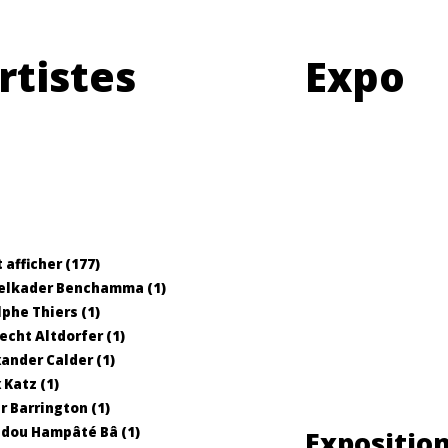
rtistes
Expo
 afficher (177)
elkader Benchamma (1)
phe Thiers (1)
echt Altdorfer (1)
ander Calder (1)
 Katz (1)
r Barrington (1)
dou Hampâté Bâ (1)
Expositio