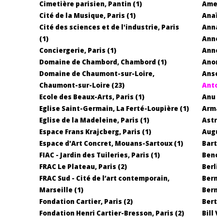
Cimetière parisien, Pantin (1)
Amed
Cité de la Musique, Paris (1)
Anaï
Cité des sciences et de l'industrie, Paris
Anna
(1)
Anne
Conciergerie, Paris (1)
Anne
Domaine de Chambord, Chambord (1)
Ano
Domaine de Chaumont-sur-Loire,
Anse
Chaumont-sur-Loire (23)
Anto
Ecole des Beaux-Arts, Paris (1)
Anu 
Eglise Saint-Germain, La Ferté-Loupière (1)
Arma
Eglise de la Madeleine, Paris (1)
Astr
Espace Frans Krajcberg, Paris (1)
Augu
Espace d'Art Concret, Mouans-Sartoux (1)
Bart
FIAC - Jardin des Tuileries, Paris (1)
Beno
FRAC Le Plateau, Paris (2)
Berl
FRAC Sud - Cité de l’art contemporain,
Bern
Marseille (1)
Bern
Fondation Cartier, Paris (2)
Bert
Fondation Henri Cartier-Bresson, Paris (2)
Bill 