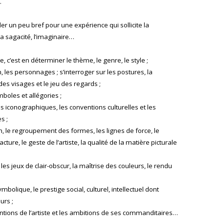
.
er un peu bref pour une expérience qui sollicite la
 la sagacité, l’imaginaire…
 c’est en déterminer le thème, le genre, le style ;
tion, les personnages ; s’interroger sur les postures, la
des visages et le jeu des regards ;
boles et allégories ;
s iconographiques, les conventions culturelles et les
s ;
, le regroupement des formes, les lignes de force, le
cture, le geste de l’artiste, la qualité de la matière picturale
es jeux de clair-obscur, la maîtrise des couleurs, le rendu
bolique, le prestige social, culturel, intellectuel dont
urs ;
tentions de l’artiste et les ambitions de ses commanditaires…