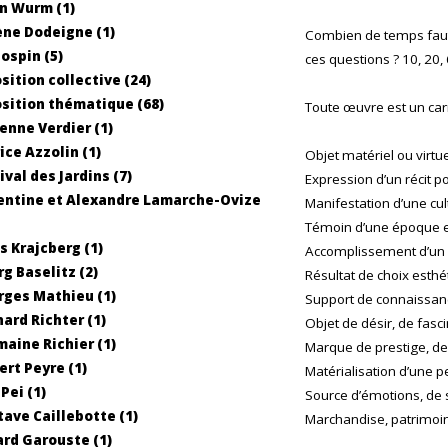
n Wurm (1)
ne Dodeigne (1)
Combien de temps faut-
Jospin (5)
ces questions ? 10, 20,
sition collective (24)
sition thématique (68)
Toute œuvre est un car
enne Verdier (1)
ice Azzolin (1)
Objet matériel ou virtue
ival des Jardins (7)
Expression d’un récit p
entine et Alexandre Lamarche-Ovize
Manifestation d’une cult
Témoin d’une époque et
s Krajcberg (1)
Accomplissement d’un s
g Baselitz (2)
Résultat de choix esthé
ges Mathieu (1)
Support de connaissance
ard Richter (1)
Objet de désir, de fasci
aine Richier (1)
Marque de prestige, de 
ert Peyre (1)
Matérialisation d’une 
Pei (1)
Source d’émotions, de s
ave Caillebotte (1)
Marchandise, patrimoi
rd Garouste (1)