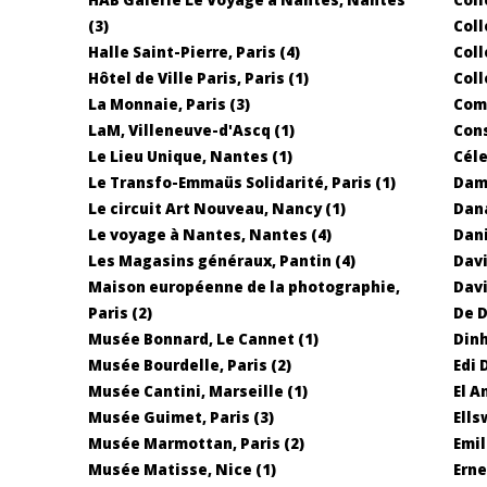
(3)
Coll
Halle Saint-Pierre, Paris (4)
Coll
Hôtel de Ville Paris, Paris (1)
Coll
La Monnaie, Paris (3)
Comm
LaM, Villeneuve-d'Ascq (1)
Cons
Le Lieu Unique, Nantes (1)
Céle
Le Transfo-Emmaüs Solidarité, Paris (1)
Dam
Le circuit Art Nouveau, Nancy (1)
Dana
Le voyage à Nantes, Nantes (4)
Dani
Les Magasins généraux, Pantin (4)
Dav
Maison européenne de la photographie,
Davi
Paris (2)
De D
Musée Bonnard, Le Cannet (1)
Dinh
Musée Bourdelle, Paris (2)
Edi 
Musée Cantini, Marseille (1)
El A
Musée Guimet, Paris (3)
Ells
Musée Marmottan, Paris (2)
Emil
Musée Matisse, Nice (1)
Erne