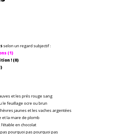
ns
selon un regard subjectif :
ons (1)
ion ! (0)
)
uves et les prés rouge sang
u le feuillage ocre ou brun
chèvres jaunes et les vaches argentées
e et la mare de plomb
l’étable en chocolat
 pas pourquoi pas pourquoi pas