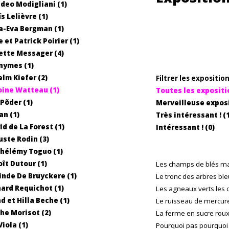
eo Modigliani (1)
s Lelièvre (1)
-Eva Bergman (1)
 et Patrick Poirier (1)
tte Messager (4)
nymes (1)
lm Kiefer (2)
Filtrer les expositio
ine Watteau (1)
Toutes les expositi
Põder (1)
Merveilleuse exposit
n (1)
Très intéressant ! (1
id de La Forest (1)
Intéressant ! (0)
ste Rodin (3)
hélémy Toguo (1)
ît Dutour (1)
Les champs de blés ma
inde De Bruyckere (1)
Le tronc des arbres ble
ard Requichot (1)
Les agneaux verts les 
d et Hilla Beche (1)
Le ruisseau de mercur
he Morisot (2)
La ferme en sucre roux 
Viola (1)
Pourquoi pas pourquoi