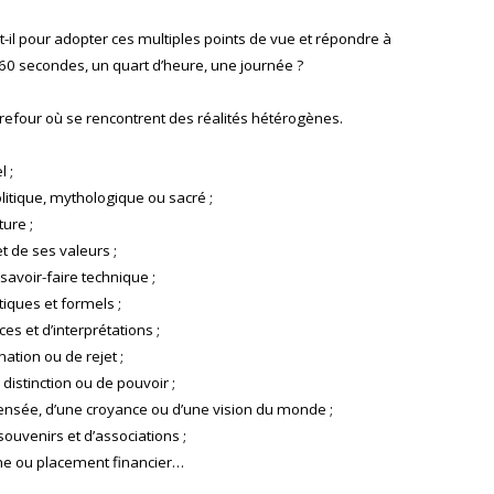
il pour adopter ces multiples points de vue et répondre à
 60 secondes, un quart d’heure, une journée ?
refour où se rencontrent des réalités hétérogènes.
l ;
olitique, mythologique ou sacré ;
ure ;
 de ses valeurs ;
avoir-faire technique ;
tiques et formels ;
s et d’interprétations ;
nation ou de rejet ;
distinction ou de pouvoir ;
pensée, d’une croyance ou d’une vision du monde ;
ouvenirs et d’associations ;
ne ou placement financier…