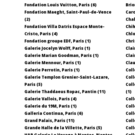
Fondation Louis Vuitton, Paris (6)
Brio
Fondation Maeght, Saint-Paul-de-Vence
Caro
(2)
Chal
Fondation Villa Datris Espace Monte-
Chih
Cristo, Paris (4)
Chlo
Fondation groupe EDF, Paris (1)
Chri
Galerie Jocelyn Wolff, Paris (1)
Clai
Galerie Marian Goodman, Paris (1)
Clai
Galerie Mennour, Paris (1)
Clau
Galerie Perrotin, Paris (1)
Coll
Galerie Templon Grenier-Saint-Lazare,
Coll
Paris (5)
Coll
Galerie Thaddaeus Ropac, Pantin (11)
(1)
Galerie Vallois, Paris (4)
Coll
Galerie du 19M, Paris (1)
Coll
Galleria Continua, Paris (6)
Coll
Grand Palais, Paris (11)
Coll
Grande Halle de la Villette, Paris (5)
Coll
HAB Galerie Le Voyage à Nantes, Nantes
Coll