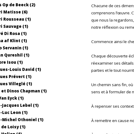
 Op de Beeck (2)
Chacune de ces dimens
i Matisse (6)
comprenons l’œuvre. C
i Rousseau (1)
que nous la regardons
i Sauvage (1)
notre réflexion ou reme
é Di Rosa (1)
a af Klint (1)
Commence ainsi le chem
 Servanin (1)
n Qureshil (1)
Chaque découverte écla
ore Isou (1)
réexaminer ses détails
ues-Louis David (1)
parties et le tout nourr
ues Prévert (1)
ues Villeglé (1)
Un chemin sans fin, où
 et Dinos Chapman (1)
sens et à formuler de n
Van Eyck (1)
-Jacques Lebel (1)
À repenser ses context
-Luc Leon (1)
-Michel Othoniel (1)
À remettre en cause n
 de Loisy (1)
 Helion (1)