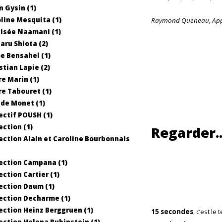
n Gysin (1)
line Mesquita (1)
Raymond Queneau,
App
isée Naamani (1)
aru Shiota (2)
e Bensahel (1)
stian Lapie (2)
re Marin (1)
re Tabouret (1)
de Monet (1)
ectif POUSH (1)
ection (1)
Regarder..
ection Alain et Caroline Bourbonnais
ection Campana (1)
ection Cartier (1)
ection Daum (1)
ection Decharme (1)
ection Heinz Berggruen (1)
15 secondes
, c’est l
ection Helena Rubinstein (1)