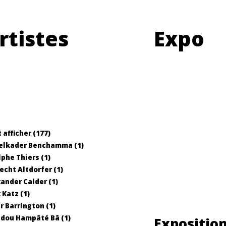
rtistes
Expo
 afficher (177)
elkader Benchamma (1)
phe Thiers (1)
echt Altdorfer (1)
ander Calder (1)
 Katz (1)
r Barrington (1)
dou Hampâté Bâ (1)
Expositio