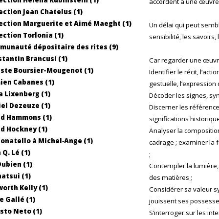
accordent à une œuvre
ection Jean Chatelus (1)
ection Marguerite et Aimé Maeght (1)
Un délai qui peut sembl
ection Torlonia (1)
sensibilité, les savoirs,
unauté dépositaire des rites (9)
tantin Brancusi (1)
Car regarder une œuvre,
ste Boursier-Mougenot (1)
Identifier le récit, l’ac
ien Cabanes (1)
gestuelle, l’expression 
 Lixenberg (1)
Décoder les signes, sym
el Dezeuze (1)
Discerner les référence
id Hammons (1)
significations historique
d Hockney (1)
Analyser la composition
onatello à Michel‐Ange (1)
cadrage ; examiner la fa
 Q. Lé (1)
;
Dubien (1)
Contempler la lumière, l
natsui (1)
des matières ;
worth Kelly (1)
Considérer sa valeur sym
e Gallé (1)
jouissent ses possesse
sto Neto (1)
S’interroger sur les in