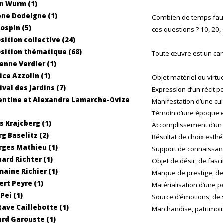
n Wurm (1)
ne Dodeigne (1)
Combien de temps faut-
Jospin (5)
ces questions ? 10, 20,
sition collective (24)
sition thématique (68)
Toute œuvre est un car
enne Verdier (1)
ice Azzolin (1)
Objet matériel ou virtue
ival des Jardins (7)
Expression d’un récit p
entine et Alexandre Lamarche-Ovize
Manifestation d’une cult
Témoin d’une époque et
s Krajcberg (1)
Accomplissement d’un s
g Baselitz (2)
Résultat de choix esthé
ges Mathieu (1)
Support de connaissance
ard Richter (1)
Objet de désir, de fasci
aine Richier (1)
Marque de prestige, de 
ert Peyre (1)
Matérialisation d’une 
Pei (1)
Source d’émotions, de s
ave Caillebotte (1)
Marchandise, patrimoi
rd Garouste (1)