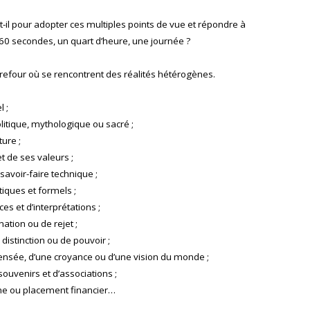
il pour adopter ces multiples points de vue et répondre à
 60 secondes, un quart d’heure, une journée ?
refour où se rencontrent des réalités hétérogènes.
l ;
olitique, mythologique ou sacré ;
ure ;
 de ses valeurs ;
avoir-faire technique ;
tiques et formels ;
s et d’interprétations ;
nation ou de rejet ;
distinction ou de pouvoir ;
pensée, d’une croyance ou d’une vision du monde ;
ouvenirs et d’associations ;
ne ou placement financier…