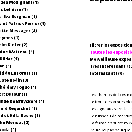
eo Modigliani (1)
s Lelièvre (1)
-Eva Bergman (1)
 et Patrick Poirier (1)
tte Messager (4)
nymes (1)
lm Kiefer (2)
Filtrer les expositio
ine Watteau (1)
Toutes les expositi
Põder (1)
Merveilleuse exposit
n (1)
Très intéressant ! (0
id de La Forest (1)
Intéressant ! (0)
ste Rodin (3)
hélémy Toguo (1)
ît Dutour (1)
Les champs de blés ma
inde De Bruyckere (1)
Le tronc des arbres ble
ard Requichot (1)
Les agneaux verts les 
d et Hilla Beche (1)
Le ruisseau de mercur
he Morisot (2)
La ferme en sucre roux 
Viola (1)
Pourquoi pas pourquoi