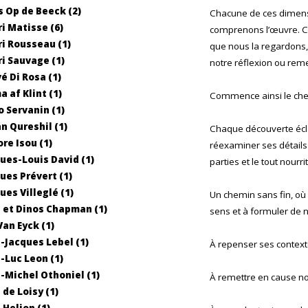
 Op de Beeck (2)
Chacune de ces dimens
i Matisse (6)
comprenons l’œuvre. C
i Rousseau (1)
que nous la regardons
i Sauvage (1)
notre réflexion ou reme
é Di Rosa (1)
a af Klint (1)
Commence ainsi le chem
 Servanin (1)
n Qureshil (1)
Chaque découverte écla
ore Isou (1)
réexaminer ses détails
ues-Louis David (1)
parties et le tout nourr
ues Prévert (1)
ues Villeglé (1)
Un chemin sans fin, où
 et Dinos Chapman (1)
sens et à formuler de n
Van Eyck (1)
-Jacques Lebel (1)
À repenser ses context
-Luc Leon (1)
-Michel Othoniel (1)
À remettre en cause n
 de Loisy (1)
 Helion (1)