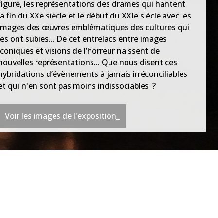
figuré, les représentations des drames qui hantent
la fin du XXe siècle et le début du XXIe siècle avec les
images des œuvres emblématiques des cultures qui
les ont subies... De cet entrelacs entre images
iconiques et visions de l’horreur naissent de
nouvelles représentations... Que nous disent ces
hybridations d’évènements à jamais irréconciliables
et qui n'en sont pas moins indissociables ?
Voir les images de l'exposition_