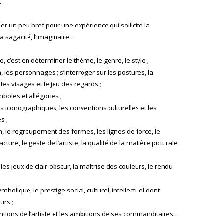
.
er un peu bref pour une expérience qui sollicite la
 la sagacité, l’imaginaire…
 c’est en déterminer le thème, le genre, le style ;
tion, les personnages ; s’interroger sur les postures, la
des visages et le jeu des regards ;
boles et allégories ;
s iconographiques, les conventions culturelles et les
s ;
, le regroupement des formes, les lignes de force, le
cture, le geste de l’artiste, la qualité de la matière picturale
es jeux de clair-obscur, la maîtrise des couleurs, le rendu
bolique, le prestige social, culturel, intellectuel dont
urs ;
tentions de l’artiste et les ambitions de ses commanditaires…