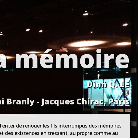
 la mémoire
Dinh Q. Lé
 Branly - Jacques Chirac, Paris
Tenter de renouer les fils interrompus des mémoires
et des existences en tressant, au propre comme au