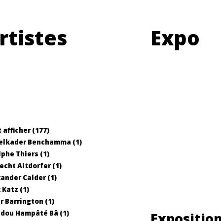
rtistes
Expo
 afficher (177)
elkader Benchamma (1)
phe Thiers (1)
echt Altdorfer (1)
ander Calder (1)
 Katz (1)
r Barrington (1)
dou Hampâté Bâ (1)
Expositio