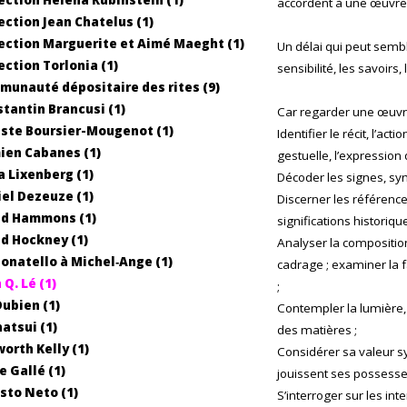
accordent à une œuvre
ection Jean Chatelus (1)
ection Marguerite et Aimé Maeght (1)
Un délai qui peut sembl
ection Torlonia (1)
sensibilité, les savoirs,
unauté dépositaire des rites (9)
tantin Brancusi (1)
Car regarder une œuvre,
ste Boursier-Mougenot (1)
Identifier le récit, l’ac
ien Cabanes (1)
gestuelle, l’expression 
 Lixenberg (1)
Décoder les signes, sym
el Dezeuze (1)
Discerner les référence
id Hammons (1)
significations historique
d Hockney (1)
Analyser la composition
onatello à Michel‐Ange (1)
cadrage ; examiner la fa
 Q. Lé (1)
;
Dubien (1)
Contempler la lumière, l
natsui (1)
des matières ;
worth Kelly (1)
Considérer sa valeur sym
e Gallé (1)
jouissent ses possesse
sto Neto (1)
S’interroger sur les in