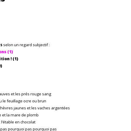
ns
selon un regard subjectif :
ons (1)
ion ! (1)
)
uves et les prés rouge sang
u le feuillage ocre ou brun
chèvres jaunes et les vaches argentées
e et la mare de plomb
l’étable en chocolat
 pas pourquoi pas pourquoi pas