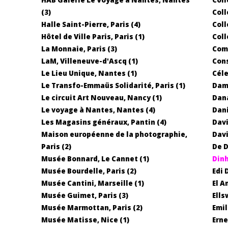
(3)
Coll
Halle Saint-Pierre, Paris (4)
Coll
Hôtel de Ville Paris, Paris (1)
Coll
La Monnaie, Paris (3)
Comm
LaM, Villeneuve-d'Ascq (1)
Cons
Le Lieu Unique, Nantes (1)
Céle
Le Transfo-Emmaüs Solidarité, Paris (1)
Dam
Le circuit Art Nouveau, Nancy (1)
Dana
Le voyage à Nantes, Nantes (4)
Dani
Les Magasins généraux, Pantin (4)
Dav
Maison européenne de la photographie,
Davi
Paris (2)
De D
Musée Bonnard, Le Cannet (1)
Dinh
Musée Bourdelle, Paris (2)
Edi 
Musée Cantini, Marseille (1)
El A
Musée Guimet, Paris (3)
Ells
Musée Marmottan, Paris (2)
Emil
Musée Matisse, Nice (1)
Erne