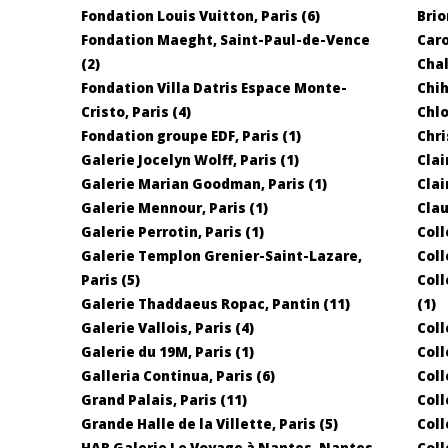
Fondation Louis Vuitton, Paris (6)
Brio
Fondation Maeght, Saint-Paul-de-Vence
Caro
(2)
Chal
Fondation Villa Datris Espace Monte-
Chih
Cristo, Paris (4)
Chlo
Fondation groupe EDF, Paris (1)
Chri
Galerie Jocelyn Wolff, Paris (1)
Clai
Galerie Marian Goodman, Paris (1)
Clai
Galerie Mennour, Paris (1)
Clau
Galerie Perrotin, Paris (1)
Coll
Galerie Templon Grenier-Saint-Lazare,
Coll
Paris (5)
Coll
Galerie Thaddaeus Ropac, Pantin (11)
(1)
Galerie Vallois, Paris (4)
Coll
Galerie du 19M, Paris (1)
Coll
Galleria Continua, Paris (6)
Coll
Grand Palais, Paris (11)
Coll
Grande Halle de la Villette, Paris (5)
Coll
HAB Galerie Le Voyage à Nantes, Nantes
Coll