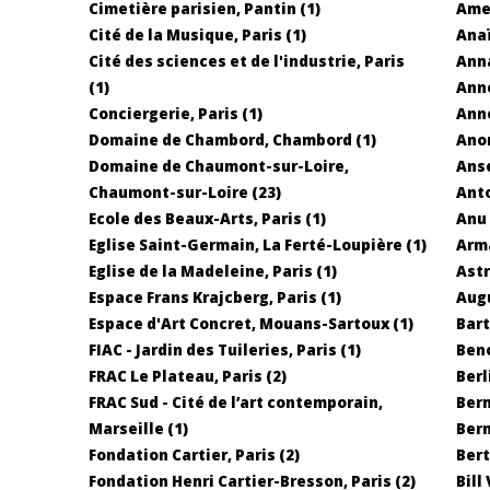
Cimetière parisien, Pantin (1)
Amed
Cité de la Musique, Paris (1)
Anaï
Cité des sciences et de l'industrie, Paris
Anna
(1)
Anne
Conciergerie, Paris (1)
Anne
Domaine de Chambord, Chambord (1)
Ano
Domaine de Chaumont-sur-Loire,
Anse
Chaumont-sur-Loire (23)
Anto
Ecole des Beaux-Arts, Paris (1)
Anu 
Eglise Saint-Germain, La Ferté-Loupière (1)
Arma
Eglise de la Madeleine, Paris (1)
Astr
Espace Frans Krajcberg, Paris (1)
Augu
Espace d'Art Concret, Mouans-Sartoux (1)
Bart
FIAC - Jardin des Tuileries, Paris (1)
Beno
FRAC Le Plateau, Paris (2)
Berl
FRAC Sud - Cité de l’art contemporain,
Bern
Marseille (1)
Bern
Fondation Cartier, Paris (2)
Bert
Fondation Henri Cartier-Bresson, Paris (2)
Bill 