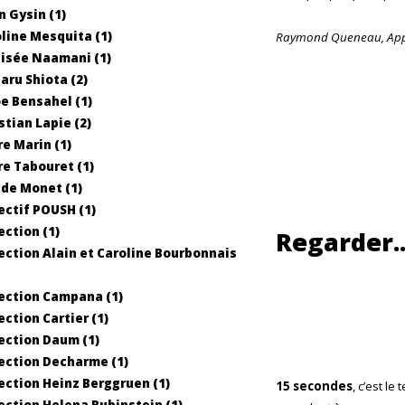
n Gysin (1)
line Mesquita (1)
Raymond Queneau,
App
isée Naamani (1)
aru Shiota (2)
e Bensahel (1)
stian Lapie (2)
re Marin (1)
re Tabouret (1)
de Monet (1)
ectif POUSH (1)
ection (1)
Regarder..
ection Alain et Caroline Bourbonnais
ection Campana (1)
ection Cartier (1)
ection Daum (1)
ection Decharme (1)
ection Heinz Berggruen (1)
15 secondes
, c’est l
ection Helena Rubinstein (1)