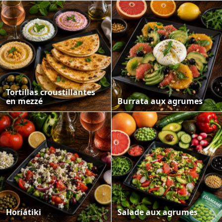
Tortillas croustillantes
en mezzé
Burrata aux agrumes
Horiátiki
Salade aux agrumes