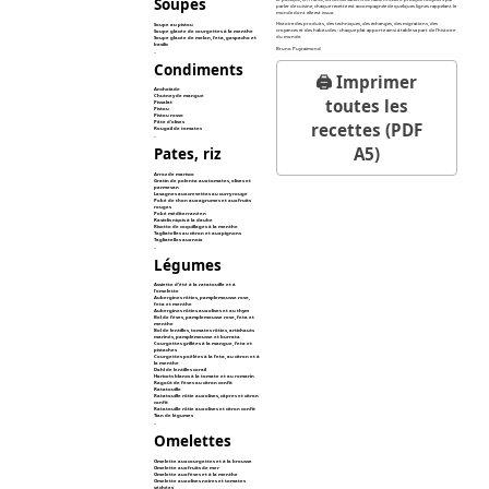
Soupes
parler de cuisine, chaque recette est accompagnée de quelques lignes rappelant le
monde dont elle est issue.
Histoire des produits, des techniques, des échanges, des migrations, des
Soupe au pistou
croyances et des habitudes : chaque plat apporte ainsi à table sa part de l'histoire
Soupe glacée de courgettes à la menthe
du monde.
Soupe glacée de melon, feta, gaspacho et
basilic
Bruno Puyraimond
_
Condiments
🖨️ Imprimer
Anchoïade
Chutney de mangue
toutes les
Pissalat
Pistou
Pistou rosso
Pâte d’olives
recettes (PDF
Rougail de tomates
_
A5)
Pates, riz
Arroz de marisco
Gratin de polenta aux tomates, olives et
parmesan
Lasagnes aux crevettes au curry rouge
Poké de thon aux agrumes et aux fruits
rouges
Poké méditerranéen
Raviolis niçois à la daube
Risotto de coquillages à la menthe
Tagliatelles au citron et aux pignons
Tagliatelles aux noix
_
Légumes
Assiette d'été à la ratatouille et à
l'omelette
Aubergines rôties, pamplemousse rose,
feta et menthe
Aubergines rôties aux olives et au thym
Bol de fèves, pamplemousse rose, feta et
menthe
Bol de lentilles, tomates rôties, artichauts
marinés, pamplemousse et burrata
Courgettes grillées à la mangue, feta et
pistaches
Courgettes poêlées à la feta, au citron et à
la menthe
Dahl de lentilles corail
Haricots blancs à la tomate et au romarin
Ragoût de fèves au citron confit
Ratatouille
Ratatouille rôtie aux olives, câpres et citron
confit
Ratatouille rôtie aux olives et citron confit
Tian de légumes
_
Omelettes
Omelette aux courgettes et à la brousse
Omelette aux fruits de mer
Omelette aux fèves et à la menthe
Omelette aux olives noires et tomates
séchées