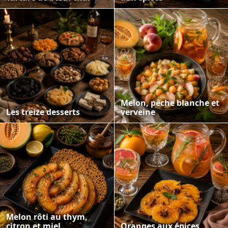
Melon, pêche blanche et
Les treize desserts
verveine
Melon rôti au thym,
citron et miel
Oranges aux épices