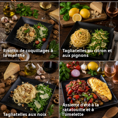
Risotto de coquillages à
Tagliatelles au citron et
la menthe
aux pignons
Assiette d'été à la
ratatouille et à
Tagliatelles aux noix
l'omelette