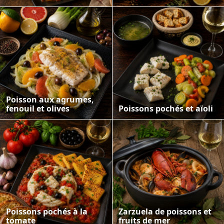
Poisson aux agrumes,
fenouil et olives
Poissons pochés et aïoli
Poissons pochés à la
Zarzuela de poissons et
tomate
fruits de mer