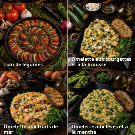
Omelette aux courgettes
Tian de légumes
et à la brousse
Omelette aux fruits de
Omelette aux fèves et à
mer
la menthe