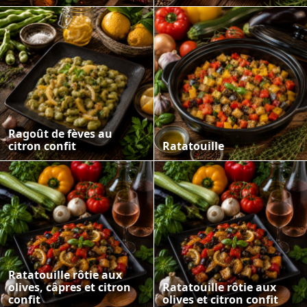
Ragoût de fèves au
citron confit
Ratatouille
Ratatouille rôtie aux
olives, câpres et citron
Ratatouille rôtie aux
confit
olives et citron confit