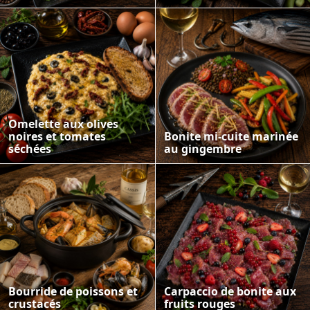
Omelette aux olives
noires et tomates
Bonite mi-cuite marinée
séchées
au gingembre
Bourride de poissons et
Carpaccio de bonite aux
crustacés
fruits rouges