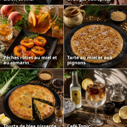
Pêches rôties au miel et
Tarte au miel et aux
au romarin
pignons
Tourta de blea nissarda
Café Tonic