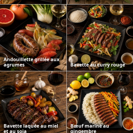
Andouillette grillée aux
agrumes
Bavette au curry rouge
Bavette laquée au miel
Bœuf mariné au
et au soja
gingembre