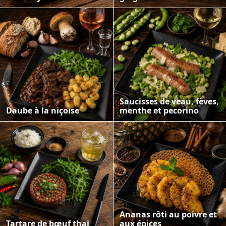
Saucisses de veau, fèves,
Daube à la niçoise
menthe et pecorino
Ananas rôti au poivre et
Tartare de bœuf thaï
aux épices