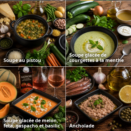
Soupe glacée de
Soupe au pistou
courgettes à la menthe
Soupe glacée de melon,
feta, gaspacho et basilic
Anchoïade