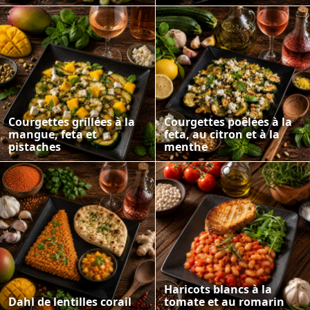
Courgettes grillées à la
Courgettes poêlées à la
mangue, feta et
feta, au citron et à la
pistaches
menthe
Haricots blancs à la
Dahl de lentilles corail
tomate et au romarin