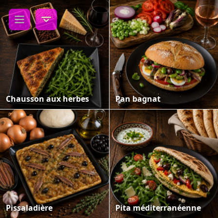
Chausson aux herbes
Pan bagnat
Pissaladière
Pita méditerranéenne