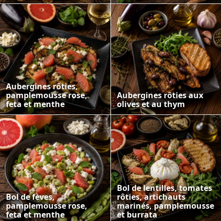
Aubergines rôties,
pamplemousse rose,
Aubergines rôties aux
feta et menthe
olives et au thym
Bol de lentilles, tomates
Bol de fèves,
rôties, artichauts
pamplemousse rose,
marinés, pamplemousse
feta et menthe
et burrata