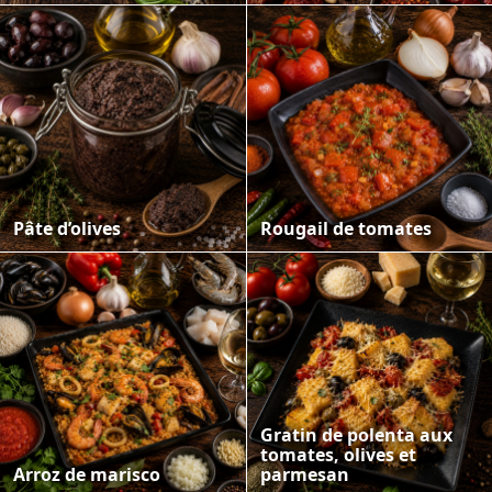
Pâte d’olives
Rougail de tomates
Gratin de polenta aux
tomates, olives et
Arroz de marisco
parmesan