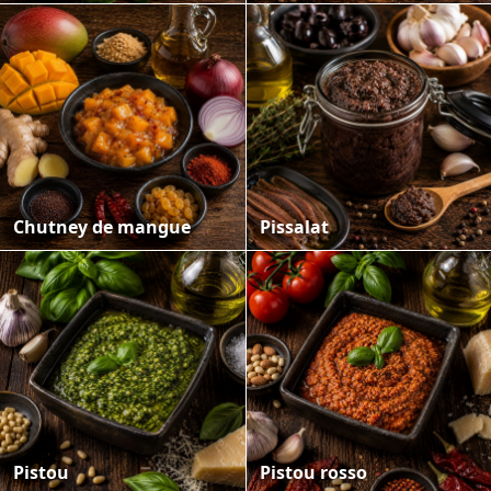
Chutney de mangue
Pissalat
Pistou
Pistou rosso