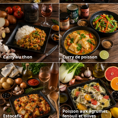
Carry au thon
Curry de poisson
Poisson aux agrumes,
Estocafic
fenouil et olives