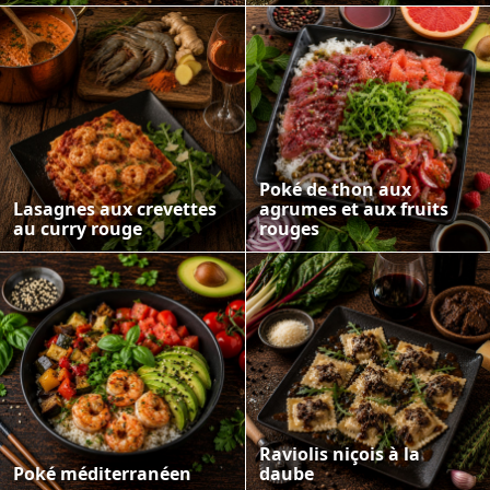
Poké de thon aux
Lasagnes aux crevettes
agrumes et aux fruits
au curry rouge
rouges
Raviolis niçois à la
Poké méditerranéen
daube