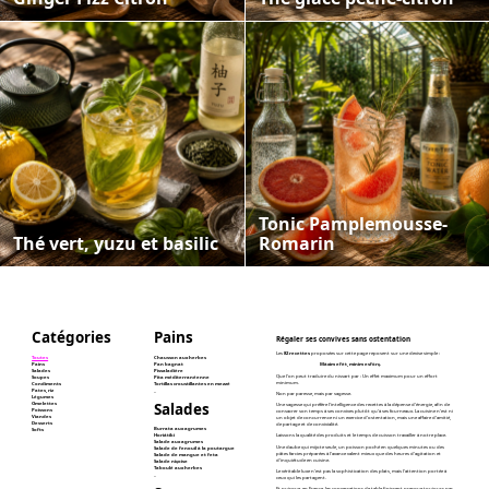
Tonic Pamplemousse-
Thé vert, yuzu et basilic
Romarin
Catégories
Pains
Régaler ses convives sans ostentation
Les
82 recettes
proposées sur cette page reposent sur une devise simple :
Toutes
Chausson aux herbes
Pains
Pan bagnat
Màxim efèt, minim esfòrç.
Salades
Pissaladière
Que l'on peut traduire du nissart par : Un effet maximum pour un effort
Soupes
Pita méditerranéenne
minimum.
Condiments
Tortillas croustillantes en mezzé
Pates, riz
_
Non par paresse, mais par sagesse.
Légumes
Omelettes
Salades
Une sagesse qui préfère l'intelligence des recettes à la dépense d'énergie, afin de
Poissons
consacrer son temps à ses convives plutôt qu'à ses fourneaux. La cuisine n'est ni
Viandes
un objet de concurrence ni un exercice d'ostentation, mais une affaire d'amitié,
Desserts
de partage et de convivialité.
Burrata aux agrumes
Softs
Laissons la qualité des produits et le temps de cuisson travailler à notre place.
Horiátiki
Salade aux agrumes
Une daube qui mijote seule, un poisson poché en quelques minutes ou des
Salade de fenouil à la poutargue
pâtes farcies préparées à l'avance valent mieux que des heures d'agitation et
Salade de mangue et feta
d'inquiétude en cuisine.
Salade niçoise
Taboulé aux herbes
Le véritable luxe n'est pas la sophistication des plats, mais l'attention portée à
_
ceux qui les partagent.
Et puisque, en France, les conversations de table finissent presque toujours par