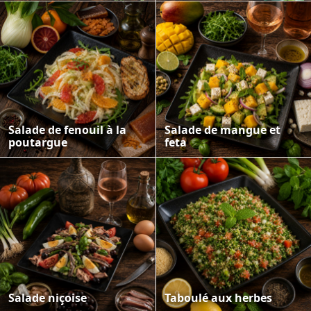
Salade de fenouil à la
Salade de mangue et
poutargue
feta
Salade niçoise
Taboulé aux herbes