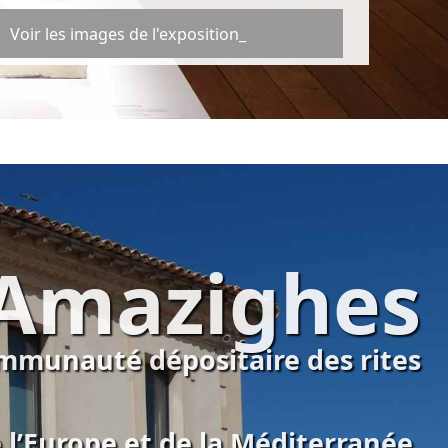
Voir les images de l'exposition_
Amazighes
mmunauté dépositaire des rites
e l’Europe et de la Méditerranée,