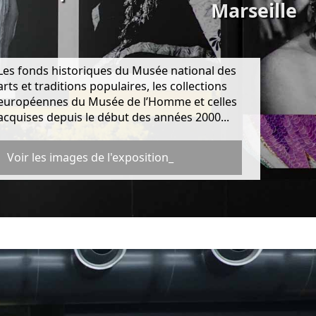
Marseille
Les fonds historiques du Musée national des
arts et traditions populaires, les collections
européennes du Musée de l’Homme et celles
acquises depuis le début des années 2000...
Voir les images de l'exposition_