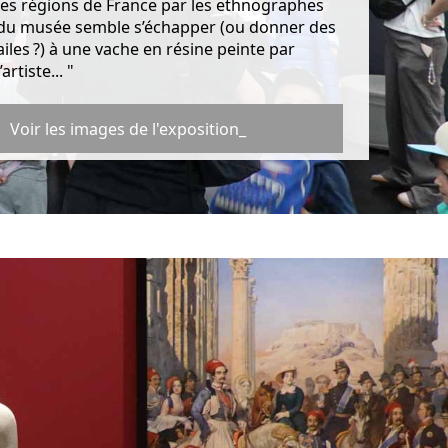
les régions de France par les ethnographes
du musée semble s’échapper (ou donner des
ailes ?) à une vache en résine peinte par
l’artiste... "
Voir les images de l'exposition_