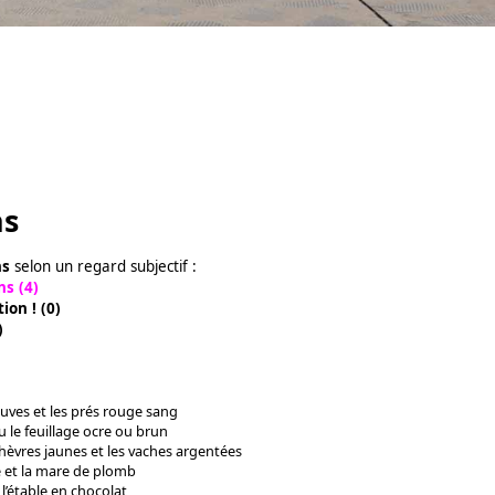
ns
ns
selon un regard subjectif :
ns (4)
ion ! (0)
)
ves et les prés rouge sang
u le feuillage ocre ou brun
hèvres jaunes et les vaches argentées
 et la mare de plomb
l’étable en chocolat