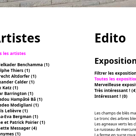
rtistes
Edito
s les artistes
Expositio
elkader Benchamma (1)
lphe Thiers (1)
Filtrer les expositio
recht Altdorfer (1)
Toutes les expositio
xander Calder (1)
Merveilleuse exposit
x Katz (1)
Très intéressant ! (4
ar Barrington (1)
Intéressant ! (0)
dou Hampâté Bâ (1)
deo Modigliani (1)
ïs Lelièvre (1)
Les champs de blés mau
a-Eva Bergman (1)
Le tronc des arbres ble
e et Patrick Poirier (1)
Les agneaux verts les c
ette Messager (4)
Le ruisseau de mercure
nymes (1)
La ferme en sucre roux 